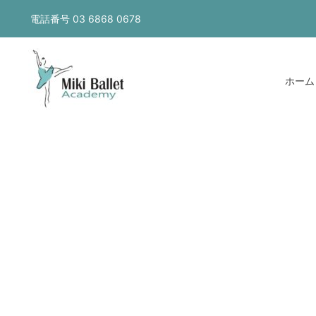
内
電話番号
03 6868 0678
容
を
ス
ホーム
キ
ッ
プ