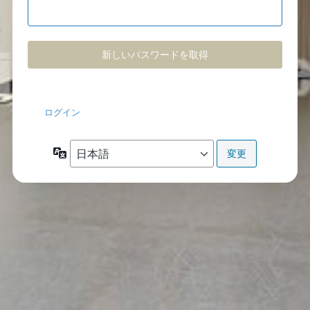
パ
ス
ワ
ー
ド
ログイン
紛
言
失
語